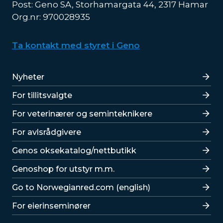
Post: Geno SA, Storhamargata 44, 2317 Hamar
Org.nr: 970028935
Ta kontakt med styret i Geno
Lenker
Nyheter
For tillitsvalgte
For veterinærer og seminteknikere
For avlsrådgivere
Lenker
Genos oksekatalog/nettbutikk
Genoshop for utstyr m.m.
Go to Norwegianred.com (english)
For eierinseminører