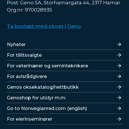
Post: Geno SA, Storhamargata 44, 2317 Hamar
Org.nr: 970028935
Ta kontakt med styret i Geno
Lenker
Nyheter
For tillitsvalgte
For veterinærer og seminteknikere
For avlsrådgivere
Lenker
Genos oksekatalog/nettbutikk
Genoshop for utstyr m.m.
Go to Norwegianred.com (english)
For eierinseminører