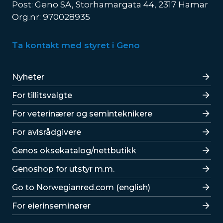
Post: Geno SA, Storhamargata 44, 2317 Hamar
Org.nr: 970028935
Ta kontakt med styret i Geno
Lenker
Nyheter
For tillitsvalgte
For veterinærer og seminteknikere
For avlsrådgivere
Lenker
Genos oksekatalog/nettbutikk
Genoshop for utstyr m.m.
Go to Norwegianred.com (english)
For eierinseminører