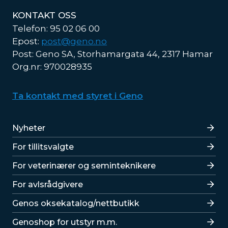
KONTAKT OSS
Telefon: 95 02 06 00
Epost:
post@geno.no
Post: Geno SA, Storhamargata 44, 2317 Hamar
Org.nr: 970028935
Ta kontakt med styret i Geno
Lenker
Nyheter
For tillitsvalgte
For veterinærer og seminteknikere
For avlsrådgivere
Lenker
Genos oksekatalog/nettbutikk
Genoshop for utstyr m.m.