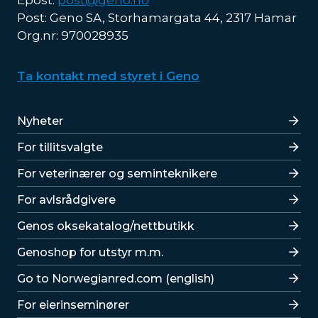
Epost:
post@geno.no
Post: Geno SA, Storhamargata 44, 2317 Hamar
Org.nr: 970028935
Ta kontakt med styret i Geno
Lenker
Nyheter
For tillitsvalgte
For veterinærer og seminteknikere
For avlsrådgivere
Lenker
Genos oksekatalog/nettbutikk
Genoshop for utstyr m.m.
Go to Norwegianred.com (english)
For eierinseminører