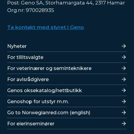
Post: Geno SA, Storhamargata 44, 2317 Hamar
Org.nr: 970028935
Ta kontakt med styret i Geno
Lenker
Nyheter
For tillitsvalgte
For veterinærer og seminteknikere
For avlsrådgivere
Lenker
Genos oksekatalog/nettbutikk
Genoshop for utstyr m.m.
Go to Norwegianred.com (english)
For eierinseminører