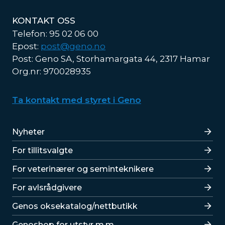
KONTAKT OSS
Telefon: 95 02 06 00
Epost:
post@geno.no
Post: Geno SA, Storhamargata 44, 2317 Hamar
Org.nr: 970028935
Ta kontakt med styret i Geno
Lenker
Nyheter
For tillitsvalgte
For veterinærer og seminteknikere
For avlsrådgivere
Lenker
Genos oksekatalog/nettbutikk
Genoshop for utstyr m.m.