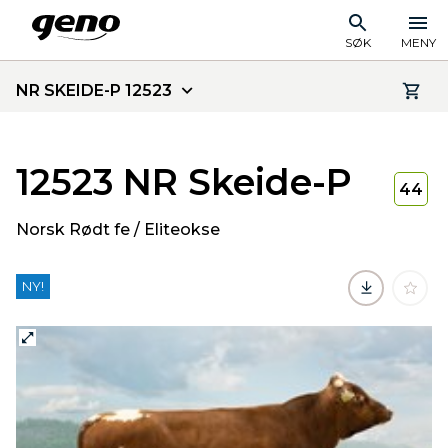
SØK
MENY
NR SKEIDE-P 12523
12523 NR Skeide-P
44
Norsk Rødt fe / Eliteokse
NY!