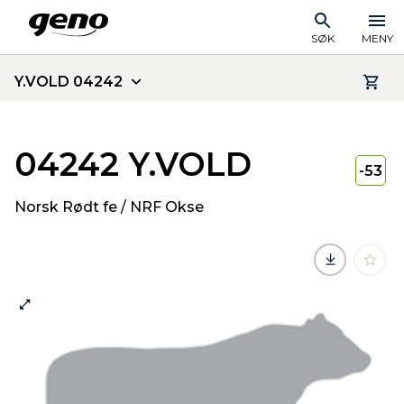
SØK
MENY
Y.VOLD 04242
04242 Y.VOLD
-53
Norsk Rødt fe / NRF Okse