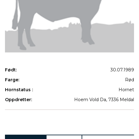
Født:
30.07.1989
Farge:
Rød
Hornstatus :
Hornet
Oppdretter:
Hoem Vold Da, 7336 Meldal
Produkter