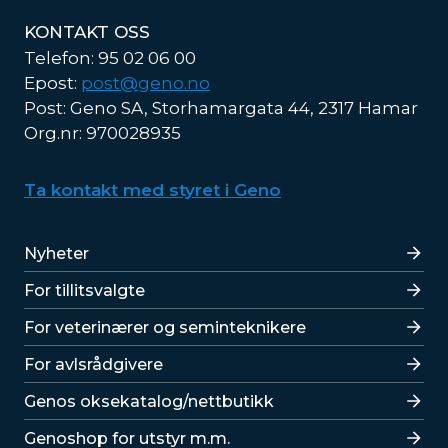
KONTAKT OSS
Telefon: 95 02 06 00
Epost:
post@geno.no
Post: Geno SA, Storhamargata 44, 2317 Hamar
Org.nr: 970028935
Ta kontakt med styret i Geno
Lenker
Nyheter
For tillitsvalgte
For veterinærer og seminteknikere
For avlsrådgivere
Lenker
Genos oksekatalog/nettbutikk
Genoshop for utstyr m.m.