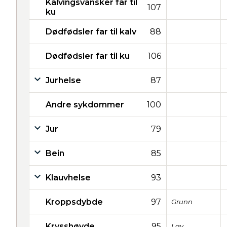
Kalvingsvansker far til
107
ku
Dødfødsler far til kalv
88
Dødfødsler far til ku
106
Jurhelse
87
Andre sykdommer
100
Jur
79
Bein
85
Klauvhelse
93
Kroppsdybde
97
Grunn
Krysshøyde
95
Lav