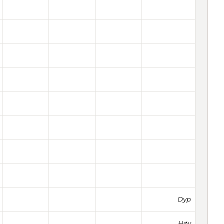
Dyp
Høy