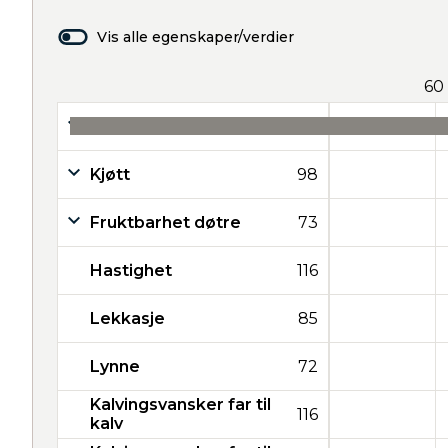
Vis alle egenskaper/verdier
60
Melk
21
Kjøtt
98
Fruktbarhet døtre
73
Hastighet
116
Lekkasje
85
Lynne
72
Kalvingsvansker far til
116
kalv