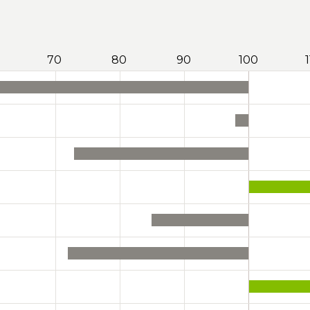
70
80
90
100