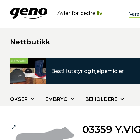
Avler for bedre
liv
Vare
Nettbutikk
Bestill utstyr og hjelpemidler
OKSER
EMBRYO
BEHOLDERE
03359 Y.VI