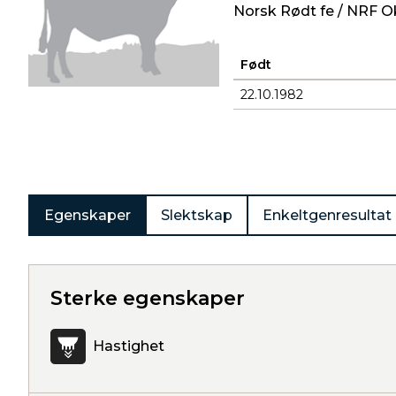
Norsk Rødt fe / NRF O
Født
22.10.1982
Produkter
Egenskaper
Slektskap
Enkeltgenresultat
Sterke egenskaper
Hastighet