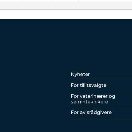
Lenker
Nyheter
For tillitsvalgte
For veterinærer og
seminteknikere
For avlsrådgivere