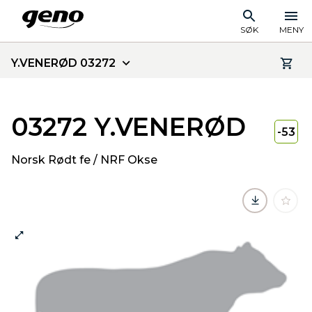
SØK
MENY
Y.VENERØD 03272
03272 Y.VENERØD
-53
Norsk Rødt fe / NRF Okse