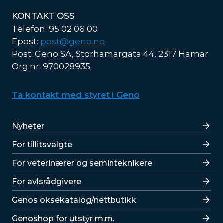
KONTAKT OSS
Telefon: 95 02 06 00
Epost:
post@geno.no
Post: Geno SA, Storhamargata 44, 2317 Hamar
Org.nr: 970028935
Ta kontakt med styret i Geno
Lenker
Nyheter
For tillitsvalgte
For veterinærer og seminteknikere
For avlsrådgivere
Lenker
Genos oksekatalog/nettbutikk
Genoshop for utstyr m.m.