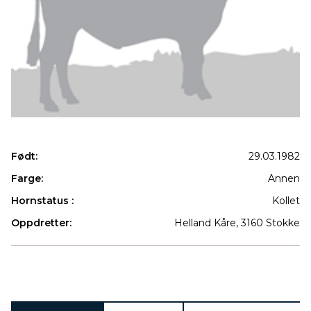
Født:
29.03.1982
Farge:
Annen
Hornstatus :
Kollet
Oppdretter:
Helland Kåre, 3160 Stokke
Produkter