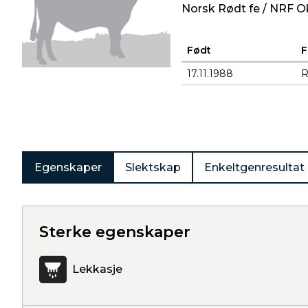
Norsk Rødt fe / NRF O
Født
F
17.11.1988
R
Produkter
Egenskaper
Slektskap
Enkeltgenresultat
Sterke egenskaper
Lekkasje