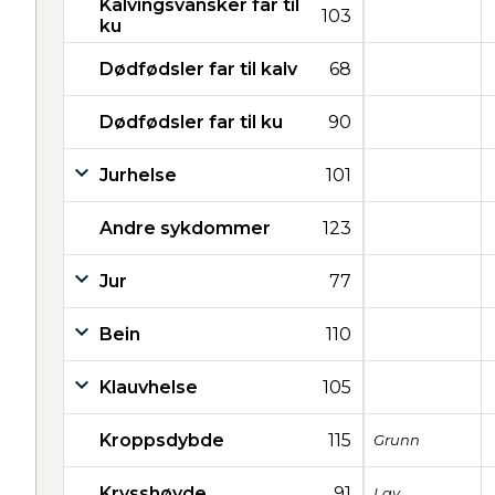
Kalvingsvansker far til
103
ku
Dødfødsler far til kalv
68
Dødfødsler far til ku
90
Jurhelse
101
Andre sykdommer
123
Jur
77
Bein
110
Klauvhelse
105
Kroppsdybde
115
Grunn
Krysshøyde
91
Lav