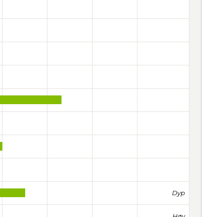
Dyp
Høy