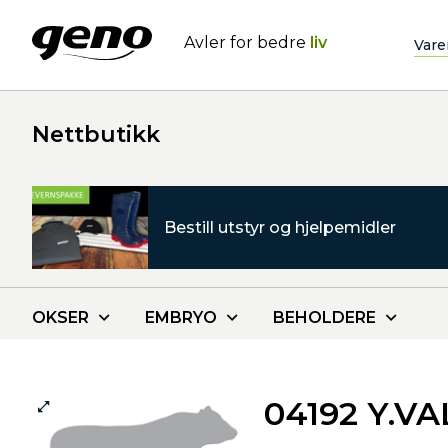
Avler for bedre
liv
Vare
Nettbutikk
Bestill utstyr og hjelpemidler
OKSER
EMBRYO
BEHOLDERE
04192 Y.VA