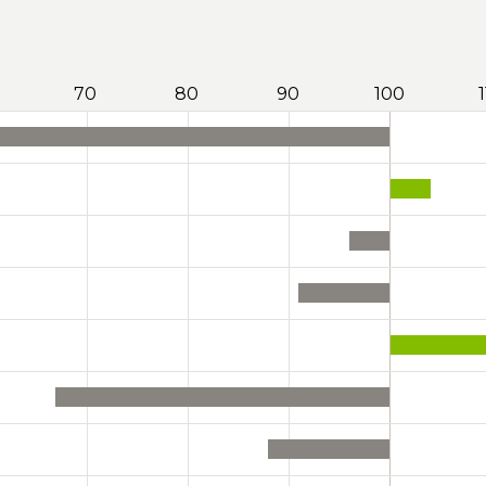
70
80
90
100