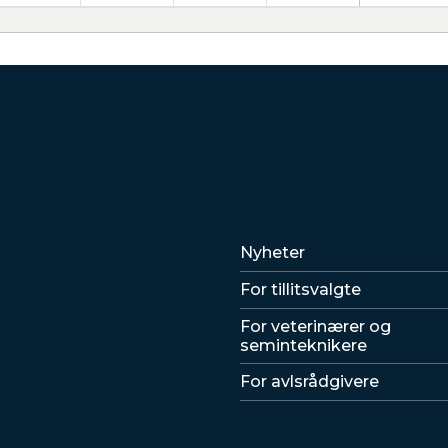
Lenker
Nyheter
For tillitsvalgte
For veterinærer og
seminteknikere
For avlsrådgivere