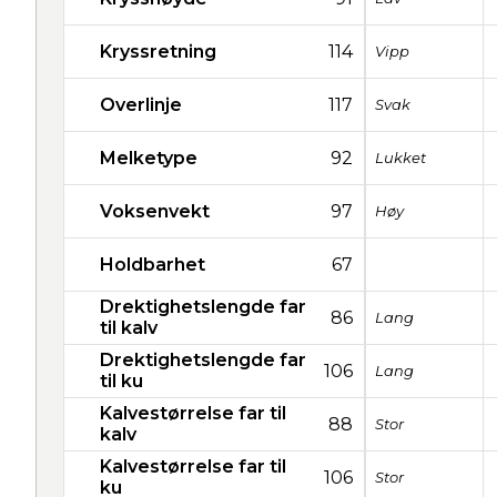
Kryssretning
114
Vipp
Overlinje
117
Svak
Melketype
92
Lukket
Voksenvekt
97
Høy
Holdbarhet
67
Drektighetslengde far
86
Lang
til kalv
Drektighetslengde far
106
Lang
til ku
Kalvestørrelse far til
88
Stor
kalv
Kalvestørrelse far til
106
Stor
ku