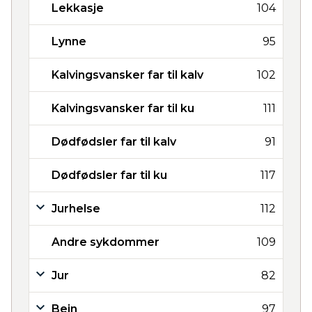
Lekkasje
104
Lynne
95
Kalvingsvansker far til kalv
102
Kalvingsvansker far til ku
111
Dødfødsler far til kalv
91
Dødfødsler far til ku
117
Jurhelse
112
Andre sykdommer
109
Jur
82
Bein
97