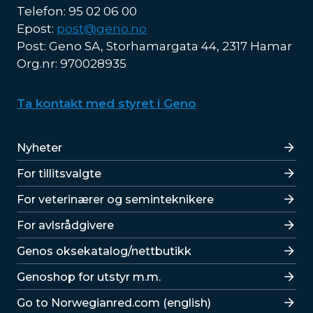
Telefon: 95 02 06 00
Epost:
post@geno.no
Post: Geno SA, Storhamargata 44, 2317 Hamar
Org.nr: 970028935
Ta kontakt med styret i Geno
Lenker
Nyheter
For tillitsvalgte
For veterinærer og seminteknikere
For avlsrådgivere
Lenker
Genos oksekatalog/nettbutikk
Genoshop for utstyr m.m.
Go to Norwegianred.com (english)