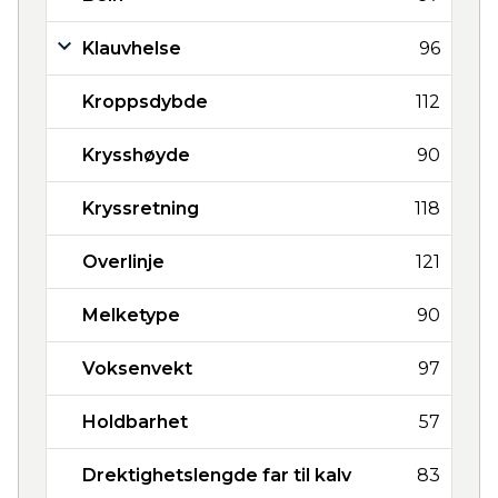
Klauvhelse
96
Kroppsdybde
112
Krysshøyde
90
Kryssretning
118
Overlinje
121
Melketype
90
Voksenvekt
97
Holdbarhet
57
Drektighetslengde far til kalv
83