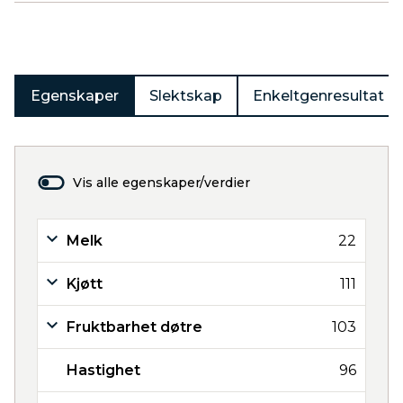
Produkter
Egenskaper
Slektskap
Enkeltgenresultat
Vis alle egenskaper/verdier
Melk
22
Kjøtt
111
Fruktbarhet døtre
103
Hastighet
96