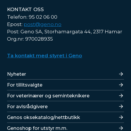
KONTAKT OSS
Telefon: 95 02 06 00
Epost:
post@geno.no
Post: Geno SA, Storhamargata 44, 2317 Hamar
Org.nr: 970028935
Ta kontakt med styret i Geno
Lenker
Nyheter
For tillitsvalgte
For veterinærer og seminteknikere
For avlsrådgivere
Lenker
Genos oksekatalog/nettbutikk
Genoshop for utstyr m.m.