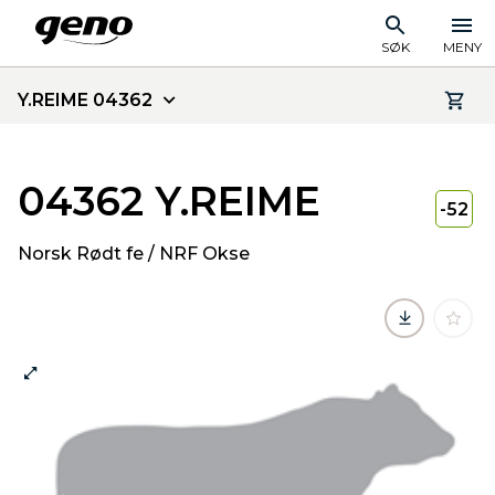
SØK
MENY
Y.REIME 04362
04362 Y.REIME
-52
Norsk Rødt fe / NRF Okse