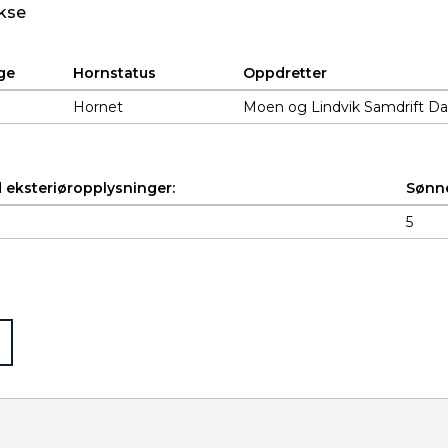
kse
ge
Hornstatus
Oppdretter
d
Hornet
Moen og Lindvik Samdrift Da
 eksteriøropplysninger:
Sønne
5