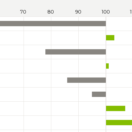
70
80
90
100