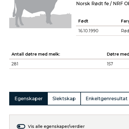
Norsk Rødt fe / NRF O
Født
Far
16.10.1990
Rø
Antall døtre med melk:
Døtre med
281
157
Produkter
Egenskaper
Slektskap
Enkeltgenresultat
Vis alle egenskaper/verdier