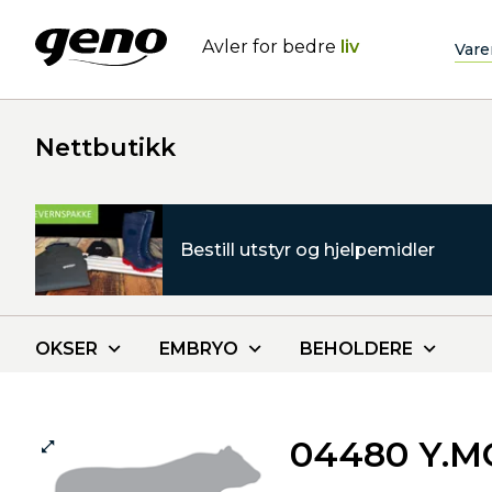
Avler for bedre
liv
Vare
Nettbutikk
Bestill utstyr og hjelpemidler
OKSER
EMBRYO
BEHOLDERE
04480 Y.