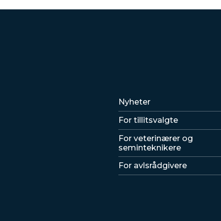
Lenker
Nyheter
For tillitsvalgte
For veterinærer og
seminteknikere
For avlsrådgivere