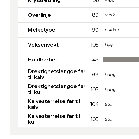
Kryssretning
96
Vipp
Overlinje
89
Svak
Melketype
90
Lukket
Voksenvekt
105
Høy
Holdbarhet
49
Drektighetslengde far
88
Lang
til kalv
Drektighetslengde far
105
Lang
til ku
Kalvestørrelse far til
104
Stor
kalv
Kalvestørrelse far til
105
Stor
ku