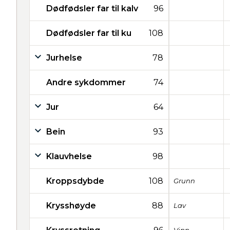
Dødfødsler far til kalv
96
Dødfødsler far til ku
108
Jurhelse
78
Andre sykdommer
74
Jur
64
Bein
93
Klauvhelse
98
Kroppsdybde
108
Grunn
Krysshøyde
88
Lav