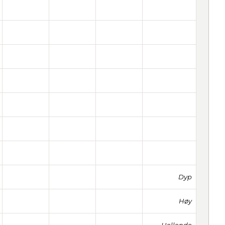
Dyp
Høy