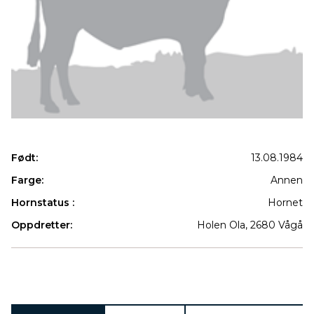
Født:
13.08.1984
Farge:
Annen
Hornstatus :
Hornet
Oppdretter:
Holen Ola, 2680 Vågå
Produkter