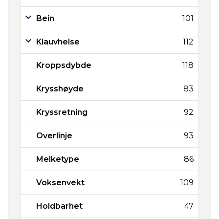
Bein
101
Klauvhelse
112
Kroppsdybde
118
Krysshøyde
83
Kryssretning
92
Overlinje
93
Melketype
86
Voksenvekt
109
Holdbarhet
47