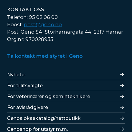
KONTAKT OSS
Telefon: 95 02 06 00
Epost:
post@geno.no
Post: Geno SA, Storhamargata 44, 2317 Hamar
Org.nr: 970028935
Ta kontakt med styret i Geno
Lenker
Nyheter
For tillitsvalgte
For veterinærer og seminteknikere
For avlsrådgivere
Lenker
Genos oksekatalog/nettbutikk
Genoshop for utstyr m.m.