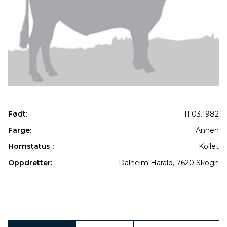
Født:
11.03.1982
Farge:
Annen
Hornstatus :
Kollet
Oppdretter:
Dalheim Harald, 7620 Skogn
Produkter