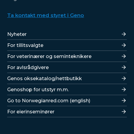
Ta kontakt med styret i Geno
Lenker
Nyheter
For tillitsvalgte
For veterinærer og seminteknikere
For avlsrådgivere
Lenker
Genos oksekatalog/nettbutikk
Genoshop for utstyr m.m.
Go to Norwegianred.com (english)
For eierinseminører