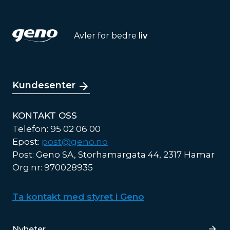
Avler for bedre
liv
Kundesenter
KONTAKT OSS
Telefon: 95 02 06 00
Epost:
post@geno.no
Post: Geno SA, Storhamargata 44, 2317 Hamar
Org.nr: 970028935
Ta kontakt med styret i Geno
Lenker
Nyheter