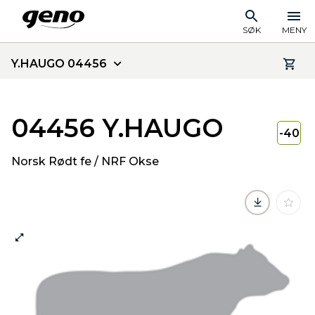
SØK
MENY
Y.HAUGO 04456
04456 Y.HAUGO
-40
Norsk Rødt fe / NRF Okse