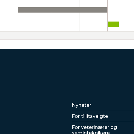
Lenker
Nyheter
For tillitsvalgte
For veterinærer og
seminteknikere