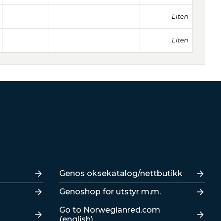
Liten
Liten
Lenker
Genos oksekatalog/nettbutikk
Genoshop for utstyr m.m.
Go to Norwegianred.com
(english)