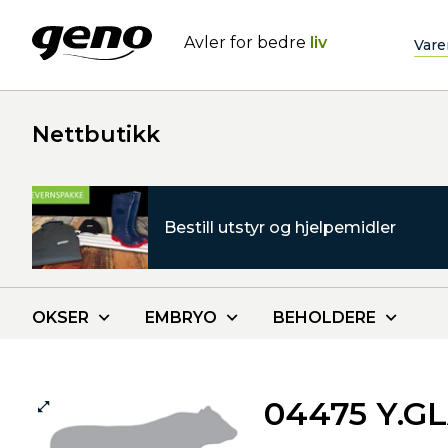
Avler for bedre
liv
Vare
Nettbutikk
Bestill utstyr og hjelpemidler
OKSER
EMBRYO
BEHOLDERE
04475 Y.G