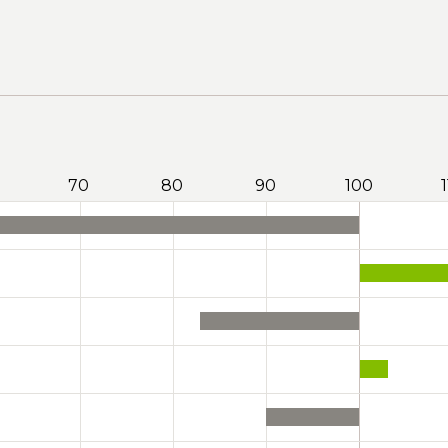
70
80
90
100