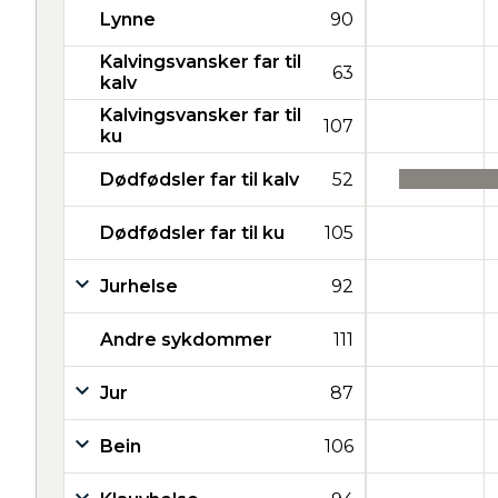
Lynne
90
Kalvingsvansker far til
63
kalv
Kalvingsvansker far til
107
ku
Dødfødsler far til kalv
52
Dødfødsler far til ku
105
Jurhelse
92
Andre sykdommer
111
Jur
87
Bein
106