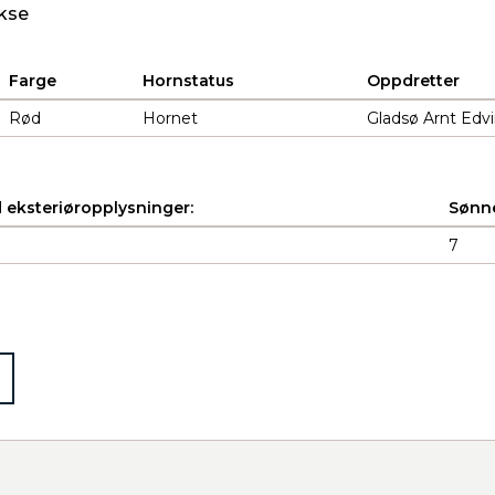
kse
Farge
Hornstatus
Oppdretter
Rød
Hornet
Gladsø Arnt Edvi
 eksteriøropplysninger:
Sønne
7