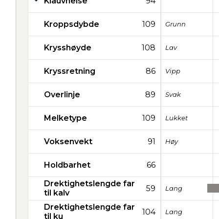
Klauvhelse
94
Kroppsdybde
109
Grunn
Krysshøyde
108
Lav
Kryssretning
86
Vipp
Overlinje
89
Svak
Melketype
109
Lukket
Voksenvekt
91
Høy
Holdbarhet
66
Drektighetslengde far
59
Lang
til kalv
Drektighetslengde far
104
Lang
til ku