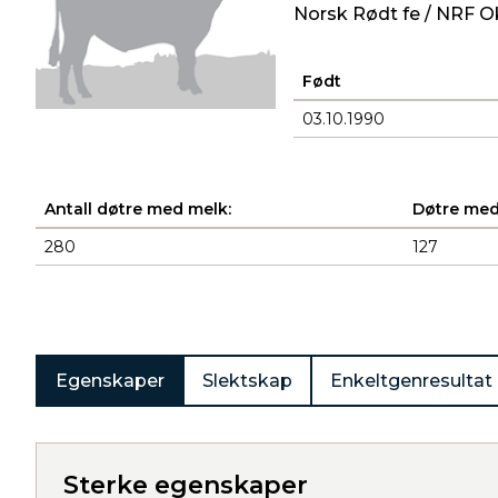
Norsk Rødt fe / NRF O
Født
03.10.1990
Antall døtre med melk:
Døtre med
280
127
Produkter
Egenskaper
Slektskap
Enkeltgenresultat
Sterke egenskaper