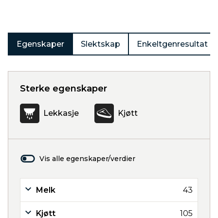
Egenskaper
Slektskap
Enkeltgenresultat
Sterke egenskaper
Lekkasje
Kjøtt
Vis alle egenskaper/verdier
Melk
43
Kjøtt
105