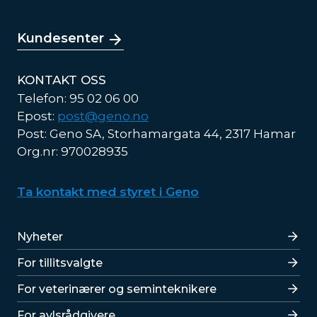
Kundesenter
KONTAKT OSS
Telefon: 95 02 06 00
Epost:
post@geno.no
Post: Geno SA, Storhamargata 44, 2317 Hamar
Org.nr: 970028935
Ta kontakt med styret i Geno
Lenker
Nyheter
For tillitsvalgte
For veterinærer og seminteknikere
For avlsrådgivere