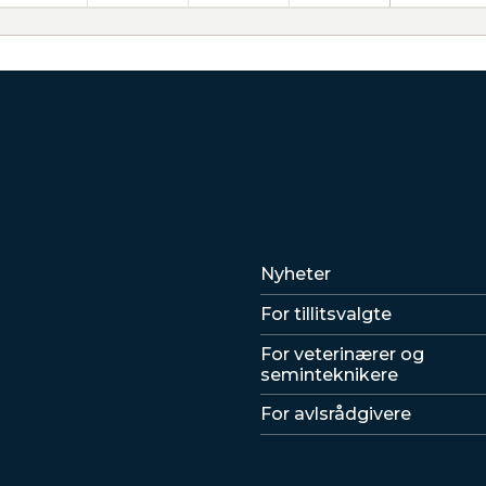
Lenker
Nyheter
For tillitsvalgte
For veterinærer og
seminteknikere
For avlsrådgivere