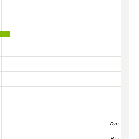
Dyp
Høy