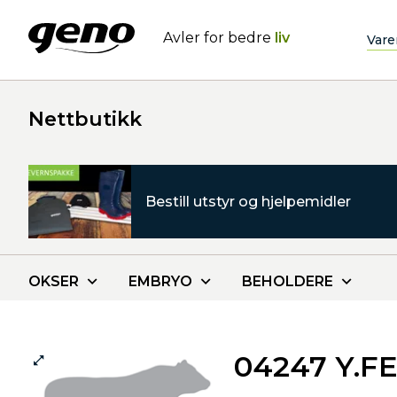
Avler for bedre
liv
Vare
Nettbutikk
Bestill utstyr og hjelpemidler
OKSER
EMBRYO
BEHOLDERE
04247 Y.F