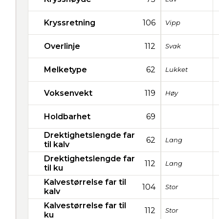
Kryssretning
106
Vipp
Overlinje
112
Svak
Melketype
62
Lukket
Voksenvekt
119
Høy
Holdbarhet
69
Drektighetslengde far
62
Lang
til kalv
Drektighetslengde far
112
Lang
til ku
Kalvestørrelse far til
104
Stor
kalv
Kalvestørrelse far til
112
Stor
ku