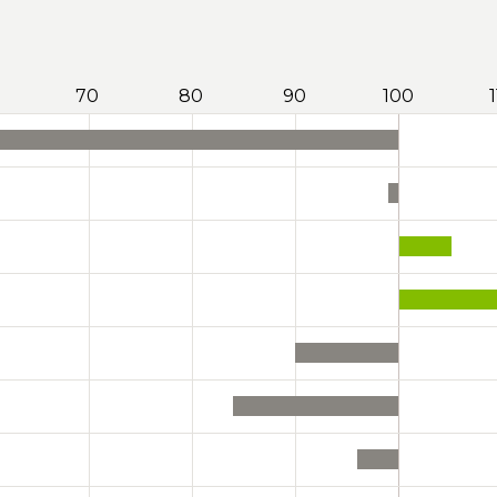
70
80
90
100