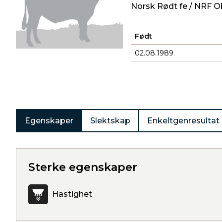
Norsk Rødt fe / NRF O
Født
02.08.1989
Produkter
Egenskaper
Slektskap
Enkeltgenresultat
Sterke egenskaper
Hastighet