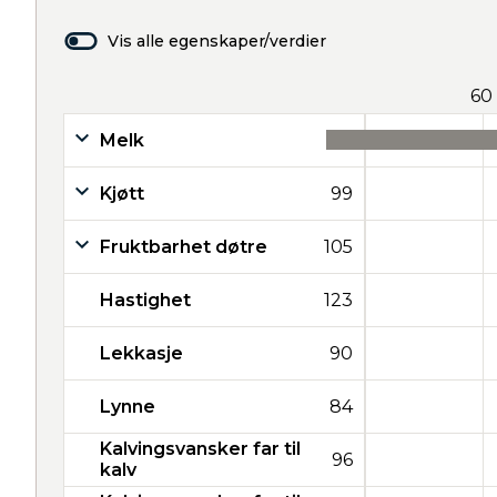
Vis alle egenskaper/verdier
60
Melk
45
Kjøtt
99
Fruktbarhet døtre
105
Hastighet
123
Lekkasje
90
Lynne
84
Kalvingsvansker far til
96
kalv