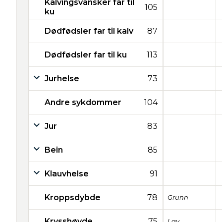
Kalvingsvansker far til
105
ku
Dødfødsler far til kalv
87
Dødfødsler far til ku
113
Jurhelse
73
Andre sykdommer
104
Jur
83
Bein
85
Klauvhelse
91
Kroppsdybde
78
Grunn
Krysshøyde
75
Lav