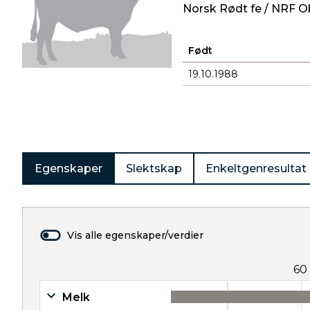
Norsk Rødt fe / NRF O
Født
19.10.1988
Produkter
Egenskaper
Slektskap
Enkeltgenresultat
Vis alle egenskaper/verdier
60
Melk
40