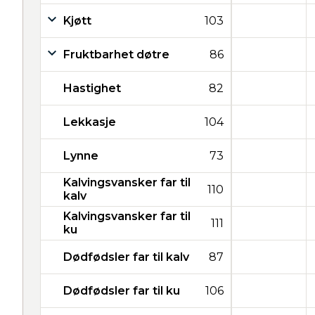
Kjøtt
103
Fruktbarhet døtre
86
Hastighet
82
Lekkasje
104
Lynne
73
Kalvingsvansker far til
110
kalv
Kalvingsvansker far til
111
ku
Dødfødsler far til kalv
87
Dødfødsler far til ku
106