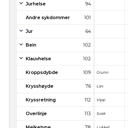
Jurhelse
94
Andre sykdommer
101
Jur
64
Bein
102
Klauvhelse
102
Kroppsdybde
109
Grunn
Krysshøyde
76
Lav
Kryssretning
112
Vipp
Overlinje
113
Svak
Melketype
78
Lukket