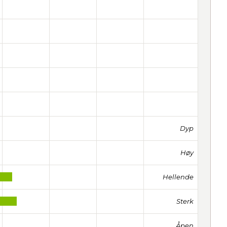
Dyp
Høy
Hellende
Sterk
Åpen