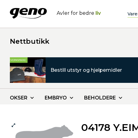
Avler for bedre
liv
Vare
Nettbutikk
Bestill utstyr og hjelpemidler
OKSER
EMBRYO
BEHOLDERE
04178 Y.E