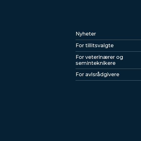
Lenker
Nyheter
For tillitsvalgte
For veterinærer og
seminteknikere
For avlsrådgivere