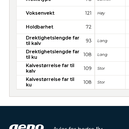
Voksenvekt
121
Høy
Holdbarhet
72
Drektighetslengde far
93
Lang
til kalv
Drektighetslengde far
108
Lang
til ku
Kalvestørrelse far til
109
Stor
kalv
Kalvestørrelse far til
108
Stor
ku