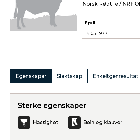
Norsk Rødt fe / NRF O
Født
14.03.1977
Produkter
Egenskaper
Slektskap
Enkeltgenresultat
Sterke egenskaper
Hastighet
Bein og klauver