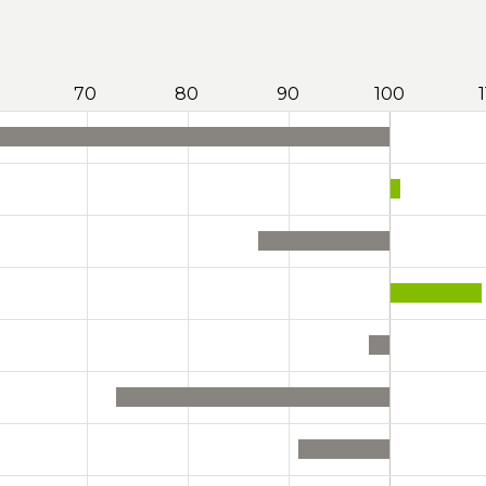
70
80
90
100