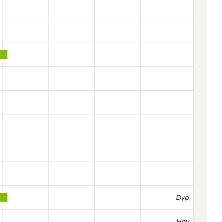
Dyp
Høy