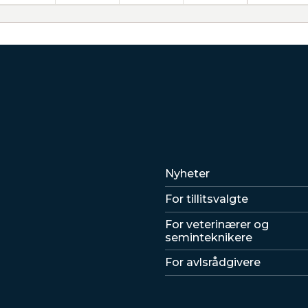
Lenker
Nyheter
For tillitsvalgte
For veterinærer og
seminteknikere
For avlsrådgivere