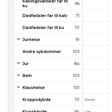
Kalvingsvansker far til
96
ku
Dødfødsler far til kalv
71
Dødfødsler far til ku
111
Jurhelse
91
Andre sykdommer
103
Jur
84
Bein
103
Klauvhelse
101
Kroppsdybde
111
Grunn
Krysshøyde
94
Lav