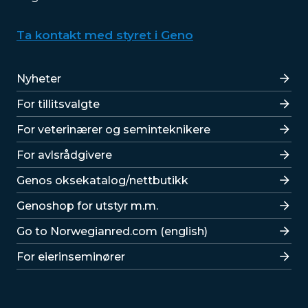
Ta kontakt med styret i Geno
Lenker
Nyheter
For tillitsvalgte
For veterinærer og seminteknikere
For avlsrådgivere
Lenker
Genos oksekatalog/nettbutikk
Genoshop for utstyr m.m.
Go to Norwegianred.com (english)
For eierinseminører