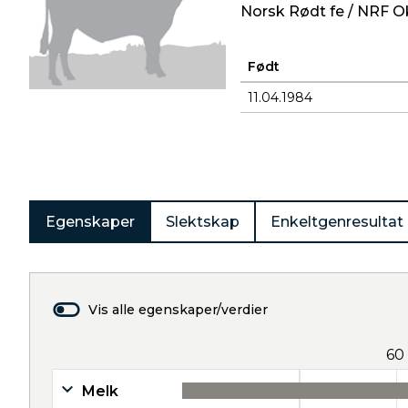
Norsk Rødt fe / NRF O
Født
11.04.1984
Produkter
Egenskaper
Slektskap
Enkeltgenresultat
Vis alle egenskaper/verdier
60
Melk
35