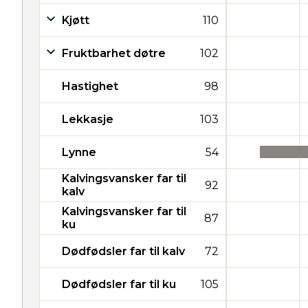
Kjøtt
110
Fruktbarhet døtre
102
Hastighet
98
Lekkasje
103
Lynne
54
Kalvingsvansker far til
92
kalv
Kalvingsvansker far til
87
ku
Dødfødsler far til kalv
72
Dødfødsler far til ku
105