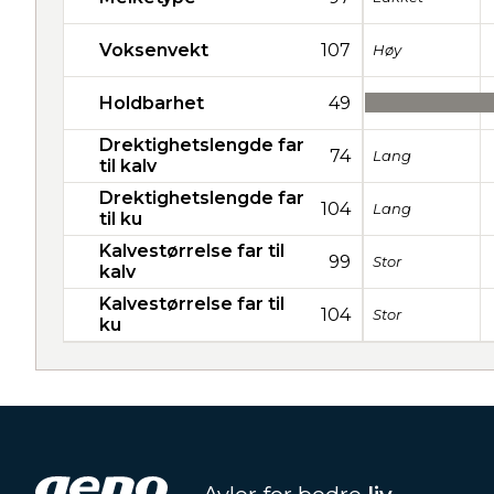
Voksenvekt
107
Høy
Holdbarhet
49
Drektighetslengde far
74
Lang
til kalv
Drektighetslengde far
104
Lang
til ku
Kalvestørrelse far til
99
Stor
kalv
Kalvestørrelse far til
104
Stor
ku