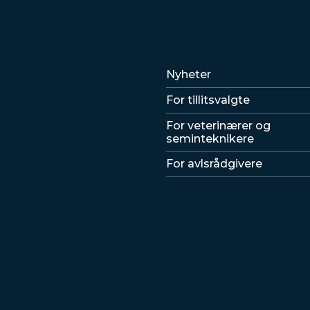
Lenker
Nyheter
For tillitsvalgte
For veterinærer og
seminteknikere
For avlsrådgivere