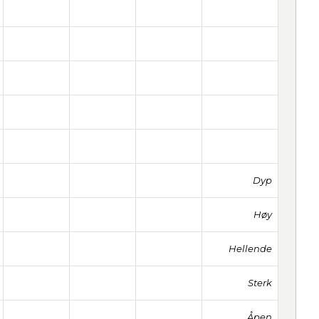
Dyp
Høy
Hellende
Sterk
Åpen