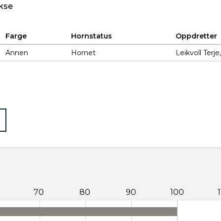
kse
Farge
Hornstatus
Oppdretter
Annen
Hornet
Leikvoll Ter
70
80
90
100