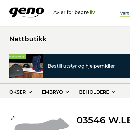
Avler for bedre
liv
Vare
Nettbutikk
Bestill utstyr og hjelpemidler
OKSER
EMBRYO
BEHOLDERE
03546 W.L