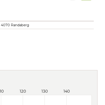
je, 4070 Randaberg
110
120
130
140