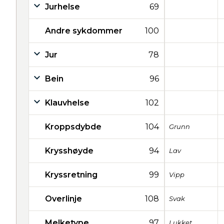
Jurhelse
69
Andre sykdommer
100
Jur
78
Bein
96
Klauvhelse
102
Kroppsdybde
104
Grunn
Krysshøyde
94
Lav
Kryssretning
99
Vipp
Overlinje
108
Svak
Melketype
97
Lukket