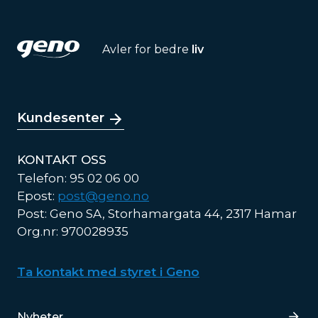
Avler for bedre
liv
Kundesenter
KONTAKT OSS
Telefon: 95 02 06 00
Epost:
post@geno.no
Post: Geno SA, Storhamargata 44, 2317 Hamar
Org.nr: 970028935
Ta kontakt med styret i Geno
Lenker
Nyheter