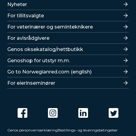
Lenker
Nyheter
For tillitsvalgte
For veterinærer og seminteknikere
For avlsrådgivere
Lenker
Genos oksekatalog/nettbutikk
Genoshop for utstyr m.m.
Go to Norwegianred.com (english)
For eierinseminører
Genos personvernserklæring
Bestillings- og leveringsbetingelser