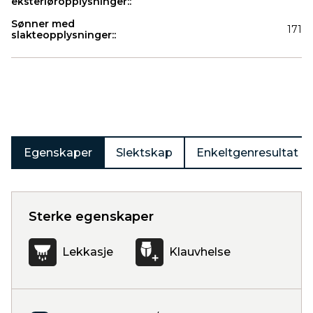
eksteriøropplysninger::
Sønner med
171
slakteopplysninger::
Produkter
Egenskaper
Slektskap
Enkeltgenresultat
Sterke egenskaper
Lekkasje
Klauvhelse