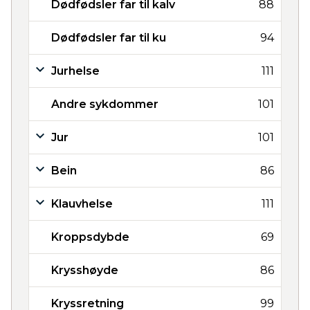
Dødfødsler far til kalv
88
Dødfødsler far til ku
94
Jurhelse
111
Andre sykdommer
101
Jur
101
Bein
86
Klauvhelse
111
Kroppsdybde
69
Krysshøyde
86
Kryssretning
99