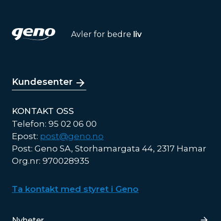
Avler for bedre
liv
Kundesenter
KONTAKT OSS
Telefon: 95 02 06 00
Epost:
post@geno.no
Post: Geno SA, Storhamargata 44, 2317 Hamar
Org.nr: 970028935
Ta kontakt med styret i Geno
Lenker
Nyheter