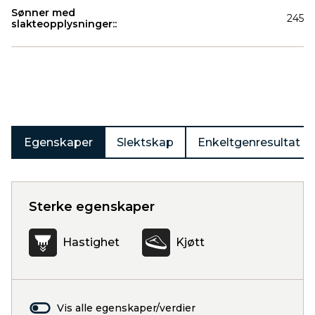
Sønner med
245
slakteopplysninger::
Produkter
Egenskaper
Slektskap
Enkeltgenresultat
Sterke egenskaper
Hastighet
Kjøtt
Vis alle egenskaper/verdier