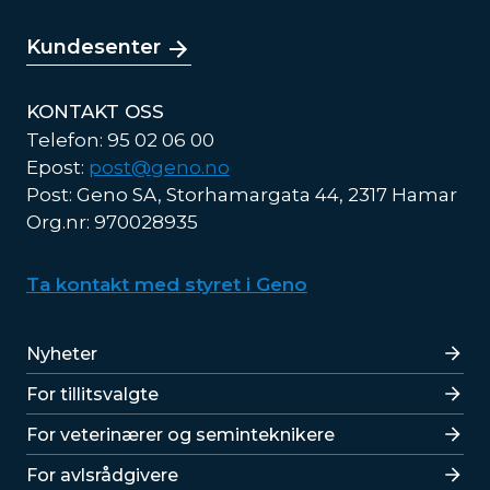
Kundesenter
KONTAKT OSS
Telefon: 95 02 06 00
Epost:
post@geno.no
Post: Geno SA, Storhamargata 44, 2317 Hamar
Org.nr: 970028935
Ta kontakt med styret i Geno
Lenker
Nyheter
For tillitsvalgte
For veterinærer og seminteknikere
For avlsrådgivere