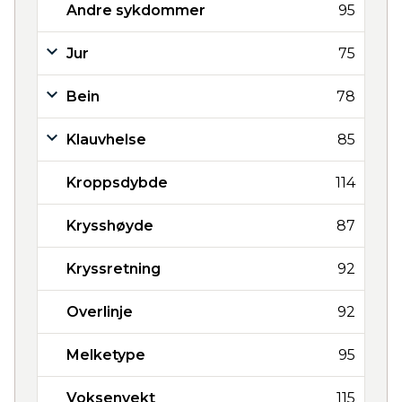
Andre sykdommer
95
Jur
75
Bein
78
Klauvhelse
85
Kroppsdybde
114
Krysshøyde
87
Kryssretning
92
Overlinje
92
Melketype
95
Voksenvekt
115