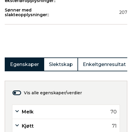
eksteriøropplysninger::
Sønner med
207
slakteopplysninger::
Produkter
Egenskaper
Slektskap
Enkeltgenresultat
Vis alle egenskaper/verdier
Melk
70
Kjøtt
71