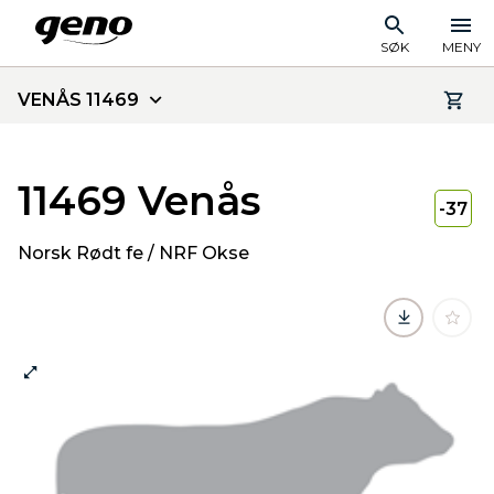
SØK
MENY
VENÅS 11469
11469 Venås
-37
Norsk Rødt fe / NRF Okse