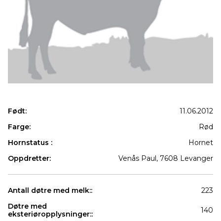
Født:
11.06.2012
Farge:
Rød
Hornstatus :
Hornet
Oppdretter:
Venås Paul, 7608 Levanger
Antall døtre med melk::
223
Døtre med
140
eksteriøropplysninger::