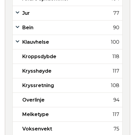
Jur
77
Bein
90
Klauvhelse
100
Kroppsdybde
118
Krysshøyde
117
Kryssretning
108
Overlinje
94
Melketype
117
Voksenvekt
75