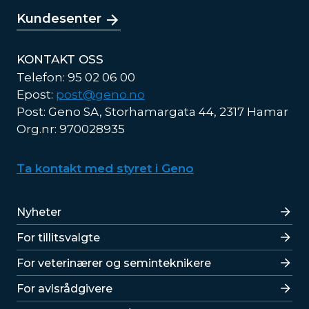
Kundesenter
KONTAKT OSS
Telefon: 95 02 06 00
Epost:
post@geno.no
Post: Geno SA, Storhamargata 44, 2317 Hamar
Org.nr: 970028935
Ta kontakt med styret i Geno
Lenker
Nyheter
For tillitsvalgte
For veterinærer og seminteknikere
For avlsrådgivere