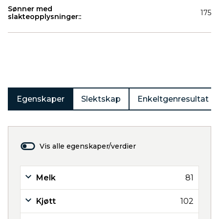
Sønner med
175
slakteopplysninger::
Produkter
Egenskaper
Slektskap
Enkeltgenresultat
Vis alle egenskaper/verdier
Melk
81
Kjøtt
102