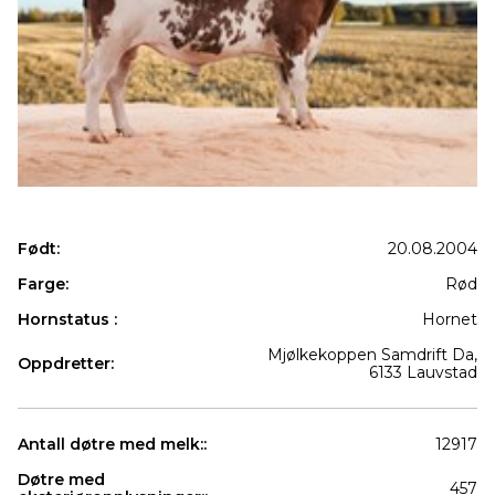
Født:
20.08.2004
Farge:
Rød
Hornstatus :
Hornet
Mjølkekoppen Samdrift Da,
Oppdretter:
6133 Lauvstad
Antall døtre med melk::
12917
Døtre med
457