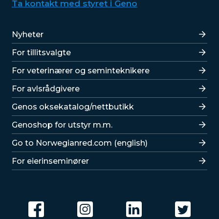
Ta kontakt med styret i Geno
Lenker
Nyheter
For tillitsvalgte
For veterinærer og seminteknikere
For avlsrådgivere
Lenker
Genos oksekatalog/nettbutikk
Genoshop for utstyr m.m.
Go to Norwegianred.com (english)
For eierinseminører