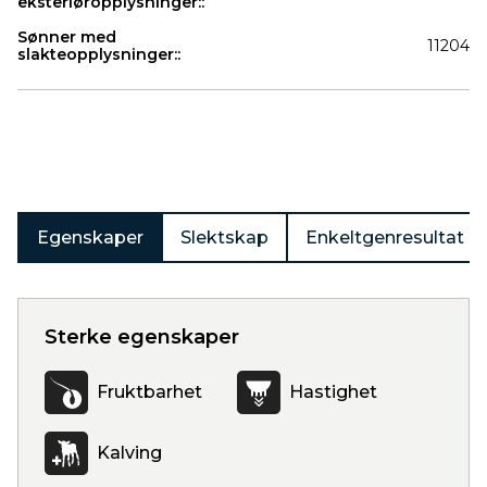
eksteriøropplysninger::
Sønner med
11204
slakteopplysninger::
Produkter
Egenskaper
Slektskap
Enkeltgenresultat
Sterke egenskaper
Fruktbarhet
Hastighet
Kalving