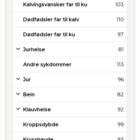
Kalvingsvansker far til ku
103
Dødfødsler far til kalv
110
Dødfødsler far til ku
97
Jurhelse
81
Andre sykdommer
113
Jur
96
Bein
82
Klauvhelse
92
Kroppsdybde
99
Krysshøyde
93