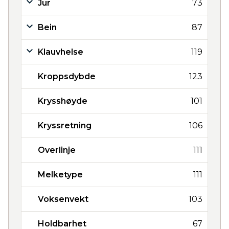
Jur
73
Bein
87
Klauvhelse
119
Kroppsdybde
123
Krysshøyde
101
Kryssretning
106
Overlinje
111
Melketype
111
Voksenvekt
103
Holdbarhet
67