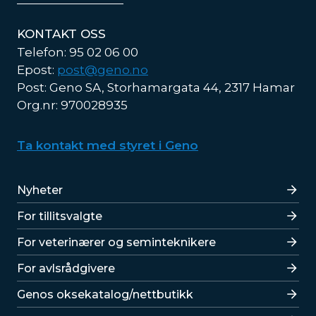
KONTAKT OSS
Telefon: 95 02 06 00
Epost:
post@geno.no
Post: Geno SA, Storhamargata 44, 2317 Hamar
Org.nr: 970028935
Ta kontakt med styret i Geno
Lenker
Nyheter
For tillitsvalgte
For veterinærer og seminteknikere
For avlsrådgivere
Lenker
Genos oksekatalog/nettbutikk