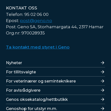
KONTAKT OSS
Telefon: 95 02 06 00
Epost:
post@geno.no
Post: Geno SA, Storhamargata 44, 2317 Hamar
Org.nr: 970028935
Ta kontakt med styret i Geno
Lenker
Nyheter
For tillitsvalgte
For veterinærer og seminteknikere
For avlsrådgivere
Lenker
Genos oksekatalog/nettbutikk
Genoshop for utstyr m.m.