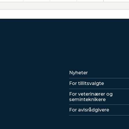
Lenker
Nyheter
For tillitsvalgte
For veterinærer og
seminteknikere
For avlsrådgivere