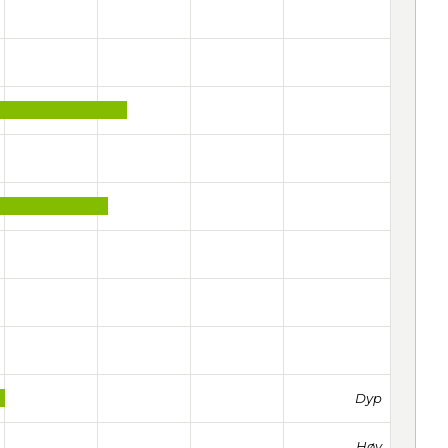
Dyp
Høy