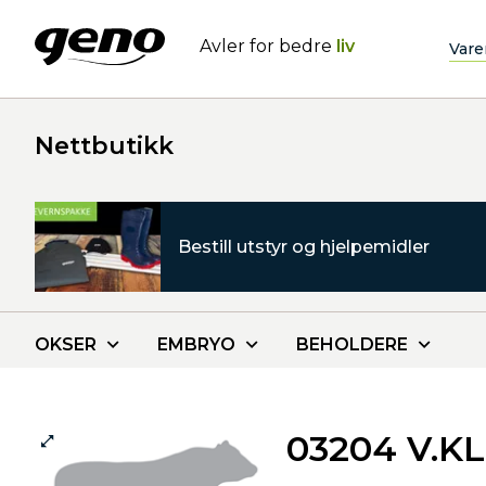
Avler for bedre
liv
Vare
Nettbutikk
Bestill utstyr og hjelpemidler
OKSER
EMBRYO
BEHOLDERE
03204 V.