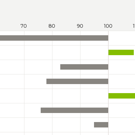
70
80
90
100