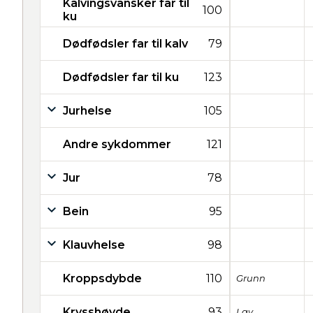
Kalvingsvansker far til
100
ku
Dødfødsler far til kalv
79
Dødfødsler far til ku
123
Jurhelse
105
Andre sykdommer
121
Jur
78
Bein
95
Klauvhelse
98
Kroppsdybde
110
Grunn
Krysshøyde
93
Lav