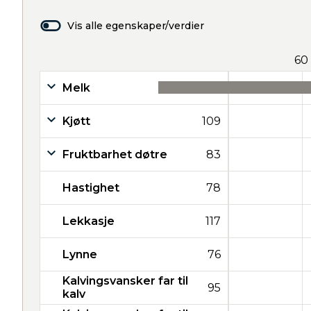
Vis alle egenskaper/verdier
60
Melk
38
Kjøtt
109
Fruktbarhet døtre
83
Hastighet
78
Lekkasje
117
Lynne
76
Kalvingsvansker far til
95
kalv