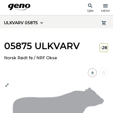
SØK
MENY
ULKVARV 05875
05875 ULKVARV
-28
Norsk Rødt fe / NRF Okse