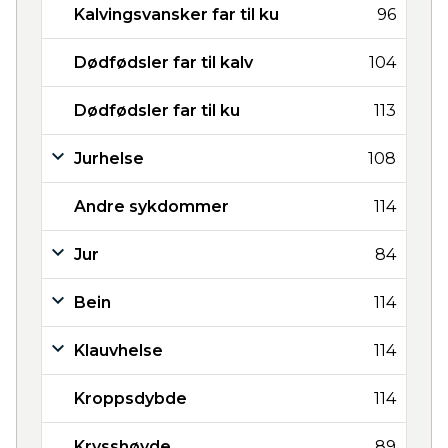
Kalvingsvansker far til ku
96
Dødfødsler far til kalv
104
Dødfødsler far til ku
113
Jurhelse
108
Andre sykdommer
114
Jur
84
Bein
114
Klauvhelse
114
Kroppsdybde
114
Krysshøyde
89