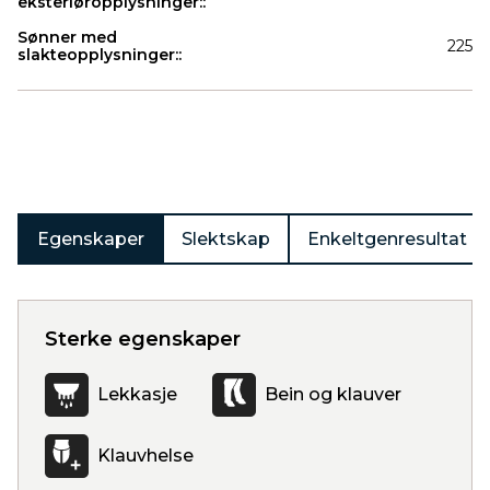
eksteriøropplysninger::
Sønner med
225
slakteopplysninger::
Produkter
Egenskaper
Slektskap
Enkeltgenresultat
Sterke egenskaper
Lekkasje
Bein og klauver
Klauvhelse