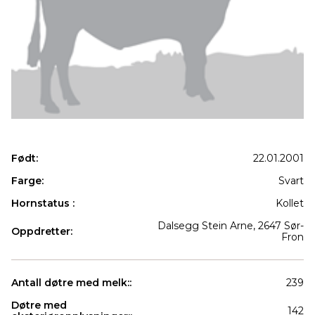
Født:
22.01.2001
Farge:
Svart
Hornstatus :
Kollet
Dalsegg Stein Arne, 2647 Sør-
Oppdretter:
Fron
Antall døtre med melk::
239
Døtre med
142