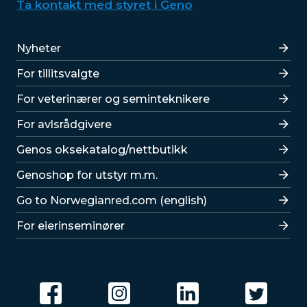
Ta kontakt med styret i Geno
Lenker
Nyheter
For tillitsvalgte
For veterinærer og seminteknikere
For avlsrådgivere
Lenker
Genos oksekatalog/nettbutikk
Genoshop for utstyr m.m.
Go to Norwegianred.com (english)
For eierinseminører