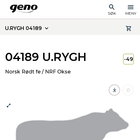
SØK
MENY
U.RYGH 04189
04189 U.RYGH
-49
Norsk Rødt fe / NRF Okse