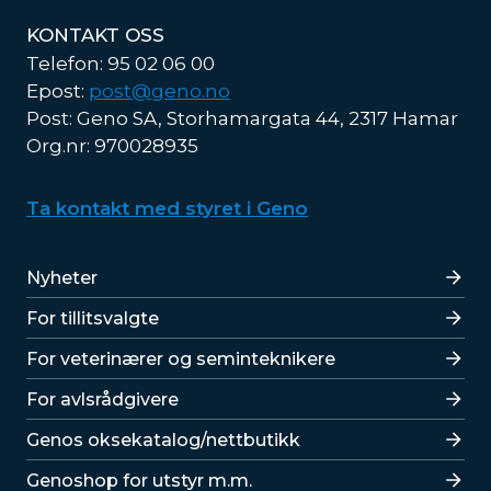
KONTAKT OSS
Telefon: 95 02 06 00
Epost:
post@geno.no
Post: Geno SA, Storhamargata 44, 2317 Hamar
Org.nr: 970028935
Ta kontakt med styret i Geno
Lenker
Nyheter
For tillitsvalgte
For veterinærer og seminteknikere
For avlsrådgivere
Lenker
Genos oksekatalog/nettbutikk
Genoshop for utstyr m.m.