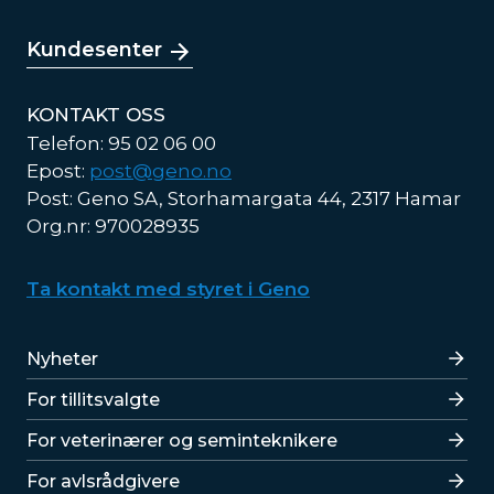
Kundesenter
KONTAKT OSS
Telefon: 95 02 06 00
Epost:
post@geno.no
Post: Geno SA, Storhamargata 44, 2317 Hamar
Org.nr: 970028935
Ta kontakt med styret i Geno
Lenker
Nyheter
For tillitsvalgte
For veterinærer og seminteknikere
For avlsrådgivere