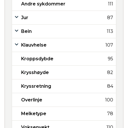
Andre sykdommer
111
Jur
87
Bein
113
Klauvhelse
107
Kroppsdybde
95
Krysshøyde
82
Kryssretning
84
Overlinje
100
Melketype
78
Voksenvekt
110