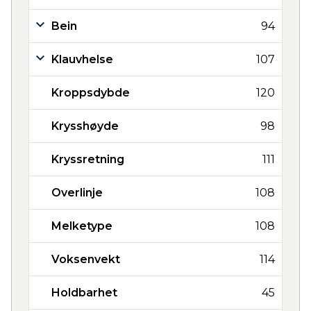
Bein
94
Klauvhelse
107
Kroppsdybde
120
Krysshøyde
98
Kryssretning
111
Overlinje
108
Melketype
108
Voksenvekt
114
Holdbarhet
45