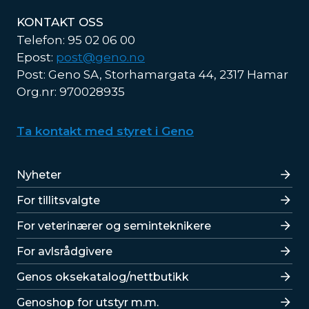
KONTAKT OSS
Telefon: 95 02 06 00
Epost:
post@geno.no
Post: Geno SA, Storhamargata 44, 2317 Hamar
Org.nr: 970028935
Ta kontakt med styret i Geno
Lenker
Nyheter
For tillitsvalgte
For veterinærer og seminteknikere
For avlsrådgivere
Lenker
Genos oksekatalog/nettbutikk
Genoshop for utstyr m.m.