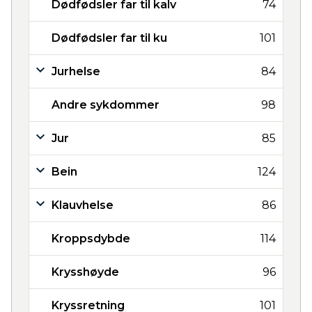
Dødfødsler far til kalv
74
Dødfødsler far til ku
101
Jurhelse
84
Andre sykdommer
98
Jur
85
Bein
124
Klauvhelse
86
Kroppsdybde
114
Krysshøyde
96
Kryssretning
101