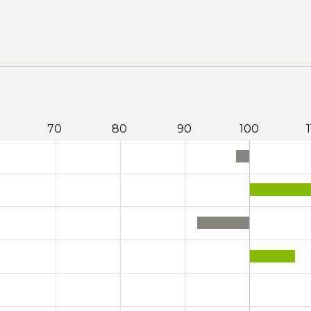
70
80
90
100