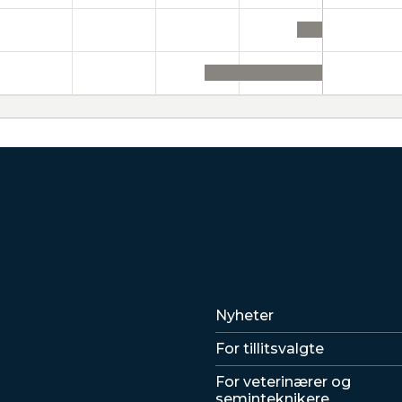
Lenker
Nyheter
For tillitsvalgte
For veterinærer og
seminteknikere