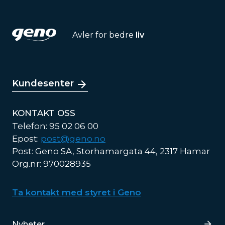
Avler for bedre
liv
Kundesenter
KONTAKT OSS
Telefon: 95 02 06 00
Epost:
post@geno.no
Post: Geno SA, Storhamargata 44, 2317 Hamar
Org.nr: 970028935
Ta kontakt med styret i Geno
Lenker
Nyheter