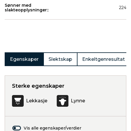
Sønner med
224
slakteopplysninger::
Produkter
Egenskaper
Slektskap
Enkeltgenresultat
Sterke egenskaper
Lekkasje
Lynne
Vis alle egenskaper/verdier