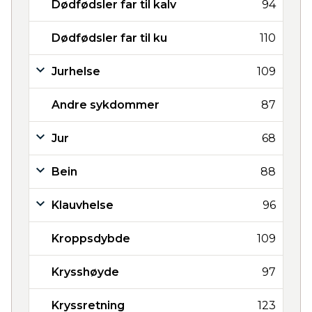
Dødfødsler far til kalv
94
Dødfødsler far til ku
110
Jurhelse
109
Andre sykdommer
87
Jur
68
Bein
88
Klauvhelse
96
Kroppsdybde
109
Krysshøyde
97
Kryssretning
123