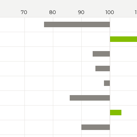
70
80
90
100