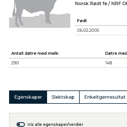
Norsk Rødt fe / NRF O
Født
06.02.2005
Antall døtre med melk:
Døtre med
290
148
Produkter
Egenskaper
Slektskap
Enkeltgenresultat
Vis alle egenskaper/verdier