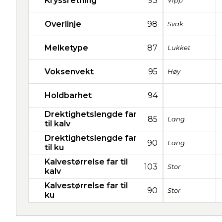
Kryssretning
93
Vipp
Overlinje
98
Svak
Melketype
87
Lukket
Voksenvekt
95
Høy
Holdbarhet
94
Drektighetslengde far
85
Lang
til kalv
Drektighetslengde far
90
Lang
til ku
Kalvestørrelse far til
103
Stor
kalv
Kalvestørrelse far til
90
Stor
ku