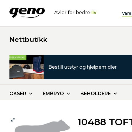
Avler for bedre
liv
Vare
Nettbutikk
Bestill utstyr og hjelpemidler
OKSER
EMBRYO
BEHOLDERE
10488 TO