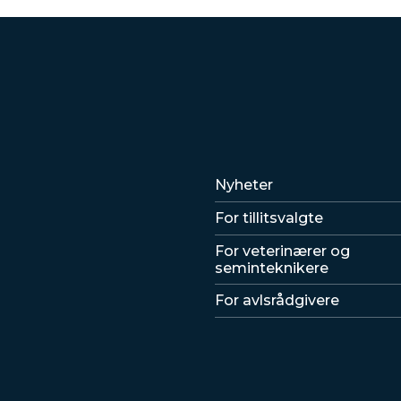
Lenker
Nyheter
For tillitsvalgte
For veterinærer og
seminteknikere
For avlsrådgivere