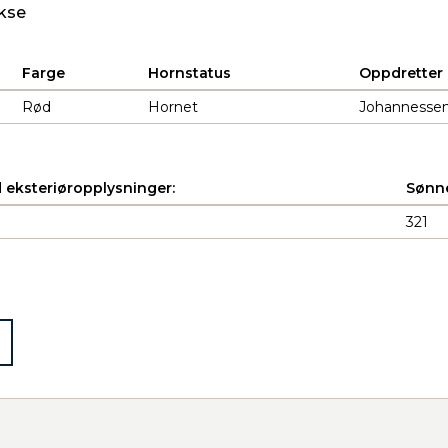
kse
Farge
Hornstatus
Oppdretter
Rød
Hornet
Johannessen
 eksteriøropplysninger:
Sønne
321