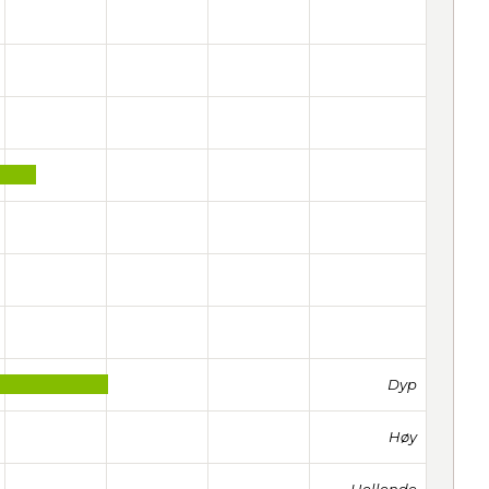
Dyp
Høy