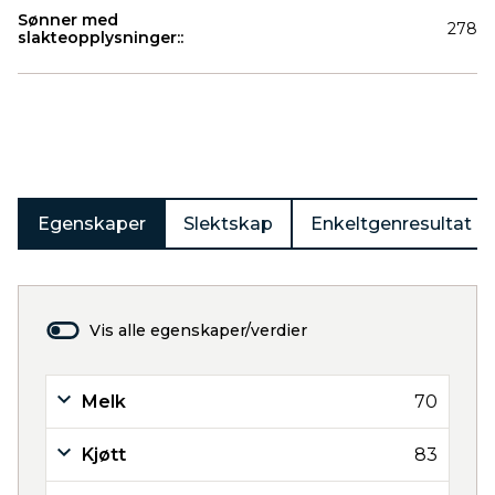
Sønner med
278
slakteopplysninger::
Produkter
Egenskaper
Slektskap
Enkeltgenresultat
Vis alle egenskaper/verdier
Melk
70
Kjøtt
83