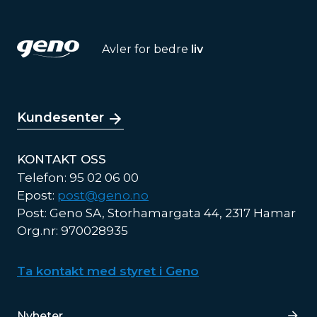
Avler for bedre
liv
Kundesenter
KONTAKT OSS
Telefon: 95 02 06 00
Epost:
post@geno.no
Post: Geno SA, Storhamargata 44, 2317 Hamar
Org.nr: 970028935
Ta kontakt med styret i Geno
Lenker
Nyheter