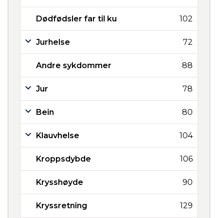
Dødfødsler far til ku
102
Jurhelse
72
Andre sykdommer
88
Jur
78
Bein
80
Klauvhelse
104
Kroppsdybde
106
Krysshøyde
90
Kryssretning
129