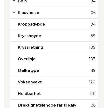
Bein
94
Klauvhelse
106
Kroppsdybde
94
Krysshøyde
89
Kryssretning
109
Overlinje
103
Melketype
89
Voksenvekt
120
Holdbarhet
101
Drektighetslengde far til kalv
86