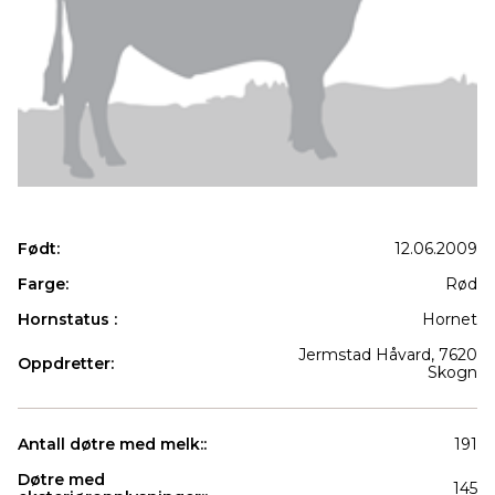
Født:
12.06.2009
Farge:
Rød
Hornstatus :
Hornet
Jermstad Håvard, 7620
Oppdretter:
Skogn
Antall døtre med melk::
191
Døtre med
145