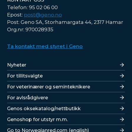
Telefon: 95 02 06 00
Epost:
post@geno.no
Post: Geno SA, Storhamargata 44, 2317 Hamar
Org.nr: 970028935
Ta kontakt med styret i Geno
Lenker
Nyheter
For tillitsvalgte
For veterinærer og seminteknikere
For avlsrådgivere
Lenker
Genos oksekatalog/nettbutikk
Genoshop for utstyr m.m.
Go to Norwegianred.com (english)