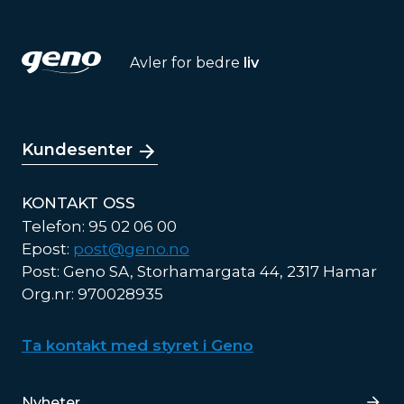
Avler for bedre
liv
Kundesenter
KONTAKT OSS
Telefon: 95 02 06 00
Epost:
post@geno.no
Post: Geno SA, Storhamargata 44, 2317 Hamar
Org.nr: 970028935
Ta kontakt med styret i Geno
Lenker
Nyheter