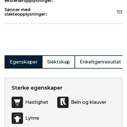
eksteriøropplysninger::
Sønner med
153
slakteopplysninger::
Produkter
Egenskaper
Slektskap
Enkeltgenresultat
Sterke egenskaper
Hastighet
Bein og klauver
Lynne