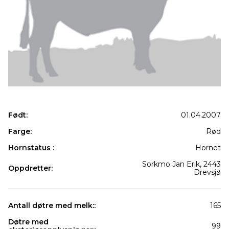
Født:
01.04.2007
Farge:
Rød
Hornstatus :
Hornet
Sorkmo Jan Erik, 2443
Oppdretter:
Drevsjø
Antall døtre med melk::
165
Døtre med
99