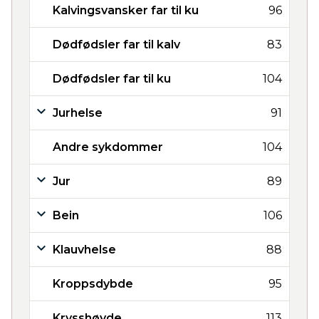
Kalvingsvansker far til ku
96
Dødfødsler far til kalv
83
Dødfødsler far til ku
104
Jurhelse
91
Andre sykdommer
104
Jur
89
Bein
106
Klauvhelse
88
Kroppsdybde
95
Krysshøyde
113