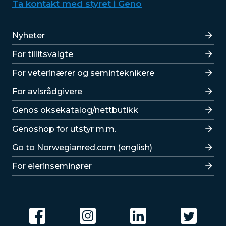
Ta kontakt med styret i Geno
Lenker
Nyheter
For tillitsvalgte
For veterinærer og seminteknikere
For avlsrådgivere
Lenker
Genos oksekatalog/nettbutikk
Genoshop for utstyr m.m.
Go to Norwegianred.com (english)
For eierinseminører