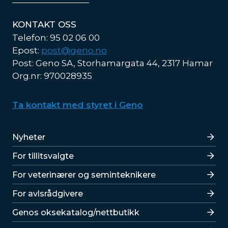
KONTAKT OSS
Telefon: 95 02 06 00
Epost:
post@geno.no
Post: Geno SA, Storhamargata 44, 2317 Hamar
Org.nr: 970028935
Ta kontakt med styret i Geno
Lenker
Nyheter
For tillitsvalgte
For veterinærer og seminteknikere
For avlsrådgivere
Lenker
Genos oksekatalog/nettbutikk