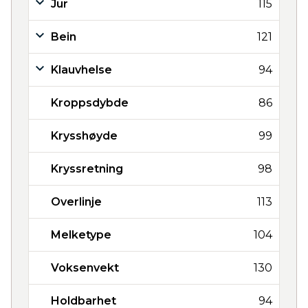
Jur
115
Bein
121
Klauvhelse
94
Kroppsdybde
86
Krysshøyde
99
Kryssretning
98
Overlinje
113
Melketype
104
Voksenvekt
130
Holdbarhet
94