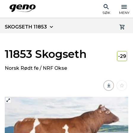
SØK
MENY
SKOGSETH 11853
11853 Skogseth
-29
Norsk Rødt fe / NRF Okse