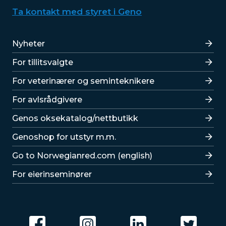
Ta kontakt med styret i Geno
Lenker
Nyheter
For tillitsvalgte
For veterinærer og seminteknikere
For avlsrådgivere
Lenker
Genos oksekatalog/nettbutikk
Genoshop for utstyr m.m.
Go to Norwegianred.com (english)
For eierinseminører