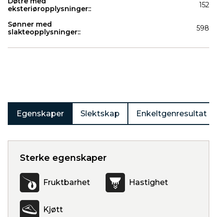
Døtre med
152
eksteriøropplysninger::
Sønner med
598
slakteopplysninger::
Produkter
Egenskaper
Slektskap
Enkeltgenresultat
Sterke egenskaper
Fruktbarhet
Hastighet
Kjøtt