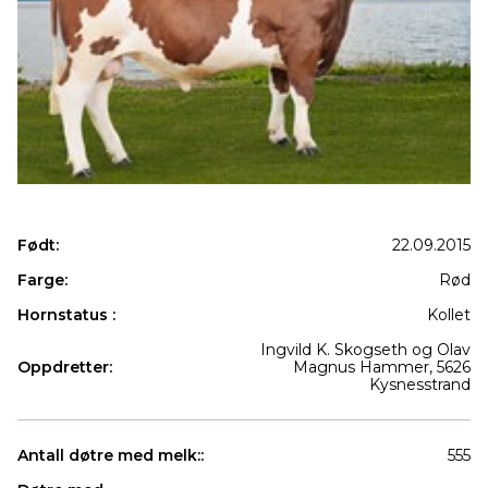
Født:
22.09.2015
Farge:
Rød
Hornstatus :
Kollet
Ingvild K. Skogseth og Olav
Oppdretter:
Magnus Hammer, 5626
Kysnesstrand
Antall døtre med melk::
555