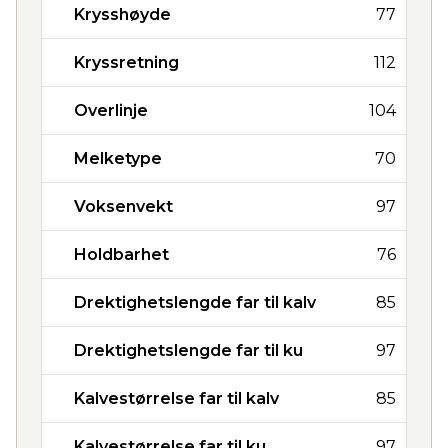
Krysshøyde
77
Kryssretning
112
Overlinje
104
Melketype
70
Voksenvekt
97
Holdbarhet
76
Drektighetslengde far til kalv
85
Drektighetslengde far til ku
97
Kalvestørrelse far til kalv
85
Kalvestørrelse far til ku
97