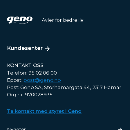
Avler for bedre
liv
Kundesenter
KONTAKT OSS
Telefon: 95 02 06 00
Epost:
post@geno.no
Post: Geno SA, Storhamargata 44, 2317 Hamar
Org.nr: 970028935
Ta kontakt med styret i Geno
Lenker
Nyheter