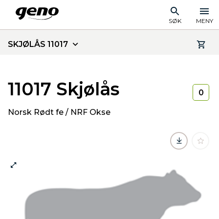
SØK
MENY
SKJØLÅS 11017
11017 Skjølås
0
Norsk Rødt fe / NRF Okse