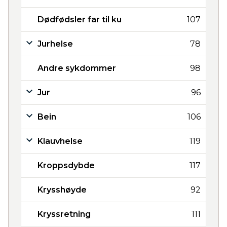
Dødfødsler far til ku
107
Jurhelse
78
Andre sykdommer
98
Jur
96
Bein
106
Klauvhelse
119
Kroppsdybde
117
Krysshøyde
92
Kryssretning
111